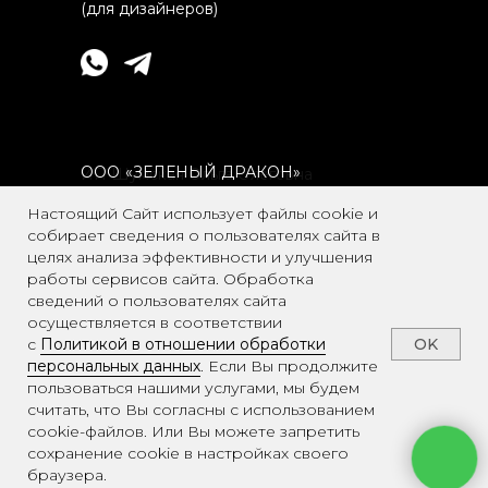
(для дизайнеров)
ООО
«
ЗЕЛЕНЫЙ ДРАКОН»
ИП Шумская Ольга Олеговна
ИНН 253901508297
ИНН 9701275659
Настоящий Сайт использует файлы cookie и
собирает сведения о пользователях сайта в
Адрес: г. Москва, вн.тер.г. Муниципальный
целях анализа эффективности и улучшения
Округ Басманный, пер Спартаковский, 26,
работы сервисов сайта. Обработка
стр. 2, п 2/П
сведений о пользователях сайта
осуществляется в соответствии
OK
с
Политикой в отношении обработки
персональных данных
. Если Вы продолжите
пользоваться нашими услугами, мы будем
FAQ
считать, что Вы согласны с использованием
Политика конфиденциальности
cookie-файлов. Или Вы можете запретить
сохранение cookie в настройках своего
© 2025, Galagutti
браузера.