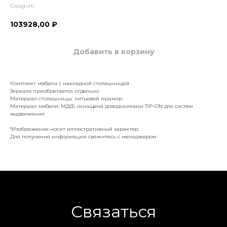
Galagutti
103928,00
₽
Добавить в корзину
Комплект мебели с накладной столешницей
Зеркало приобретается отдельно
Материал столешницы: литьевой мрамор
Материал мебели: МДФ, оснащена доводчкиками
TIP
-
ON
для систем
выдвижения
*Изображение носит иллюстративный характер
Для получения информации свяжитесь с менеджером
Связаться