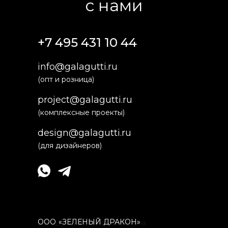
с нами
+7 495 431 10 44
info@galagutti.ru
(опт и розница)
project@galagutti.ru
(комплексные проекты)
design@galagutti.ru
(для дизайнеров)
ООО
«
ЗЕЛЕНЫЙ ДРАКОН»
ИП Шумская Ольга Олеговна