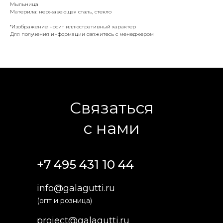
Мыльница
Материла: нержавеющая сталь, стекло
*Изображение носит иллюстративный характер
Для получения информации свяжитесь с менеджером
Связаться
с нами
+7 495 431 10 44
info@galagutti.ru
(опт и розница)
project@galagutti.ru