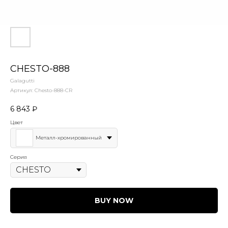
CHESTO-888
Galagutti
Артикул:
Chesto-888-CR
6 843
₽
Цвет
Металл-хромированный
Серия
BUY NOW