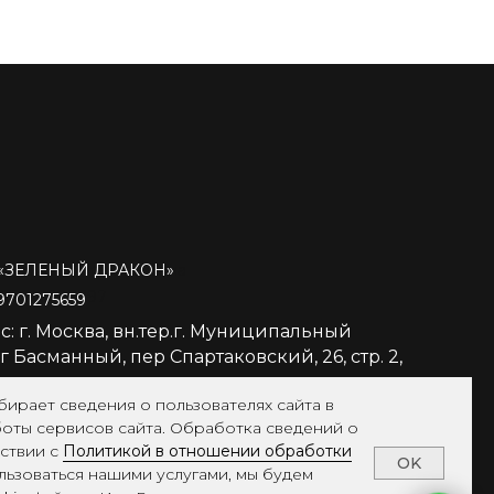
мская Ольга Олеговна
«
ЗЕЛЕНЫЙ ДРАКОН»
253901508297
701275659
с: г. Москва, вн.тер.г. Муниципальный
 Басманный, пер Спартаковский, 26, стр. 2,
бирает сведения о пользователях сайта в
боты сервисов сайта. Обработка сведений о
тствии с
Политикой в отношении обработки
OK
льзоваться нашими услугами, мы будем
тика конфиденциальности