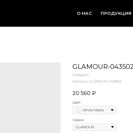
О НАС
ПРОДУКЦИЯ
GLAMOUR-04350
Galagutti
Артикул:
GLAMOUR-043802
20 560
₽
Цвет.
White Matte
Серия