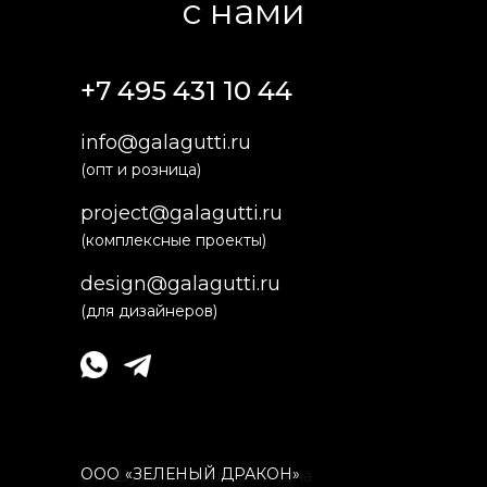
с нами
+7 495 431 10 44
info@galagutti.ru
(опт и розница)
project@galagutti.ru
(комплексные проекты)
design@galagutti.ru
(для дизайнеров)
ООО
«
ЗЕЛЕНЫЙ ДРАКОН»
ИП Шумская Ольга Олеговна