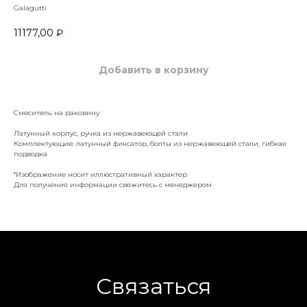
Galagutti
11177,00
₽
Добавить в корзину
Смеситель на раковину
Латунный корпус, ручка из нержавеющей стали
Комплектующие: латунный фиксатор, болты из нержавеющей стали, гибкая
подводка
*Изображение носит иллюстративный характер
Для получения информации свяжитесь с менеджером
Связаться