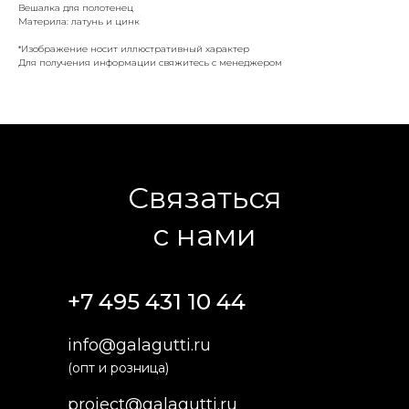
Вешалка для полотенец
Материла: латунь и цинк
*Изображение носит иллюстративный характер
Для получения информации свяжитесь с менеджером
Связаться
с нами
+7 495 431 10 44
info@galagutti.ru
(опт и розница)
project@galagutti.ru