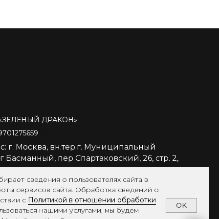
мская Ольга Олеговна
«
ЗЕЛЕНЫЙ ДРАКОН»
253901508297
701275659
с: г. Москва, вн.тер.г. Муниципальный
 Басманный, пер Спартаковский, 26, стр. 2,
бирает сведения о пользователях сайта в
боты сервисов сайта. Обработка сведений о
тствии с
Политикой в отношении обработки
OK
льзоваться нашими услугами, мы будем
тика конфиденциальности