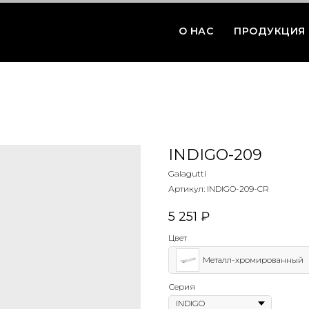
О НАС
ПРОДУКЦИЯ
INDIGO-209
Galagutti
Артикул:
INDIGO-209-CR
5 251
₽
Цвет
Металл-хромированный
Серия