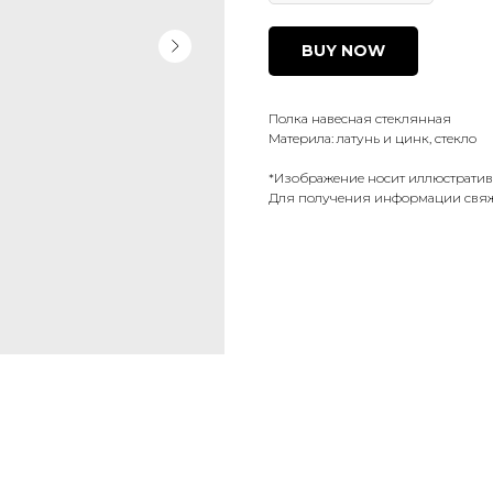
BUY NOW
Полка навесная стеклянная
Материла: латунь и цинк, стекло
*Изображение носит иллюстратив
Для получения информации свяж