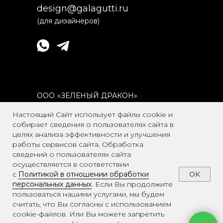
design@galagutti.ru
(для дизайнеров)
ООО
«
ЗЕЛЕНЫЙ ДРАКОН»
ИП Шумская Ольга Олеговна
ИНН 253901508297
ИНН 9701275659
Настоящий Сайт использует файлы cookie и
собирает сведения о пользователях сайта в
Адрес: г. Москва, вн.тер.г. Муниципальный
целях анализа эффективности и улучшения
Округ Басманный, пер Спартаковский, 26,
работы сервисов сайта. Обработка
стр. 2, п 2/П
сведений о пользователях сайта
осуществляется в соответствии
OK
с
Политикой в отношении обработки
персональных данных
. Если Вы продолжите
пользоваться нашими услугами, мы будем
FAQ
считать, что Вы согласны с использованием
Политика конфиденциальности
cookie-файлов. Или Вы можете запретить