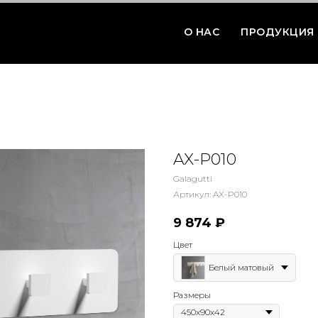
О НАС
ПРОДУКЦИЯ
AX-P010
Galagutti
Артикул:
AX-P010
9 874
₽
Цвет
Белый матовый
Размеры