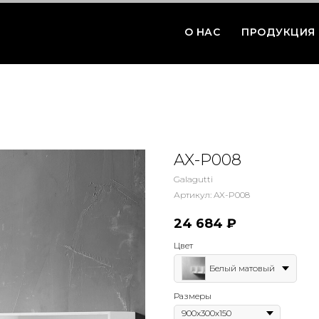
О НАС
ПРОДУКЦИЯ
AX-P008
Galagutti
Артикул:
AX-P008
24 684
₽
Цвет
Белый матовый
Размеры