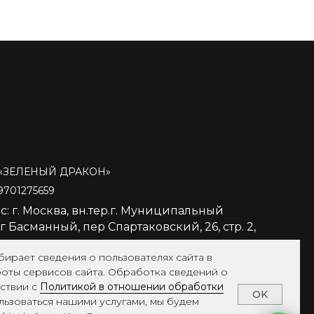
мская Ольга Олеговна
«
ЗЕЛЕНЫЙ ДРАКОН»
253901508297
701275659
с: г. Москва, вн.тер.г. Муниципальный
 Басманный, пер Спартаковский, 26, стр. 2,
бирает сведения о пользователях сайта в
боты сервисов сайта. Обработка сведений о
тствии с
Политикой в отношении обработки
OK
льзоваться нашими услугами, мы будем
тика конфиденциальности