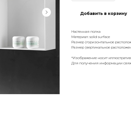
Добавить в корзину
Настенная полка
Материал: solid surface
Размер (горизонтальное располож
Размер (вертикальное расположен
*Изображение носит иллюстратив
Для получения информации свяж