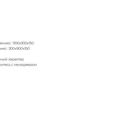
ение): 900х300х150
ие): 300х900х150
ный характер
итесь с менеджером